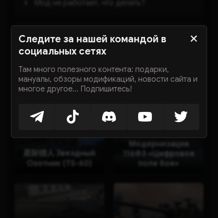
Мод не работает, что делать?
Что делать, если мод не скачивается?
Следите за нашей командой в
социальных сетях
Там много полезного контента: подарки,
мануалы, обзоры модификаций, новости сайта и
Другие моды
многое другое... Подпишитесь!
Модернизация
星际猎人 Звездный
116Ф3 «Цифровое
Охотник (TS-60)
поле боя»